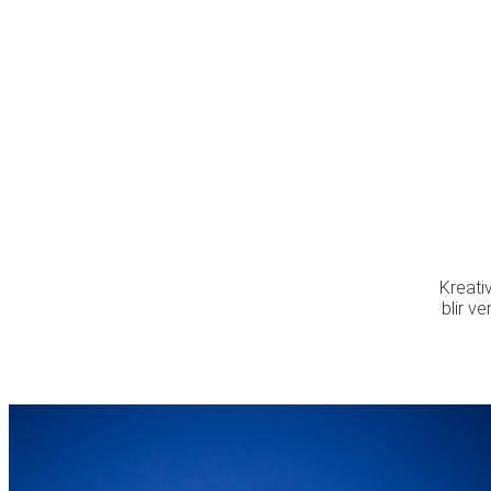
to
content
Kreativ
blir v