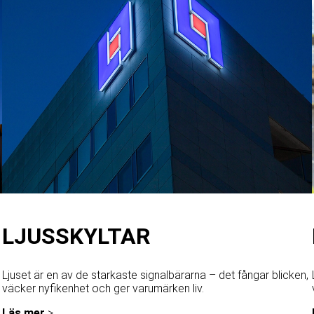
LJUSSKYLTAR
Ljuset är en av de starkaste signalbärarna – det fångar blicken,
väcker nyfikenhet och ger varumärken liv.
Läs mer
>