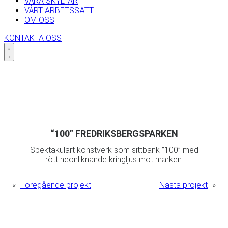
VÅRA SKYLTAR
VÅRT ARBETSSÄTT
OM OSS
KONTAKTA OSS
Skip
to
content
“100” FREDRIKSBERGSPARKEN
Spektakulärt konstverk som sittbänk ”100” med
rött neonliknande kringljus mot marken.
«
Föregående projekt
Nästa projekt
»