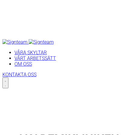
VÅRA SKYLTAR
VÅRT ARBETSSÄTT
OM OSS
KONTAKTA OSS
Skip
to
content