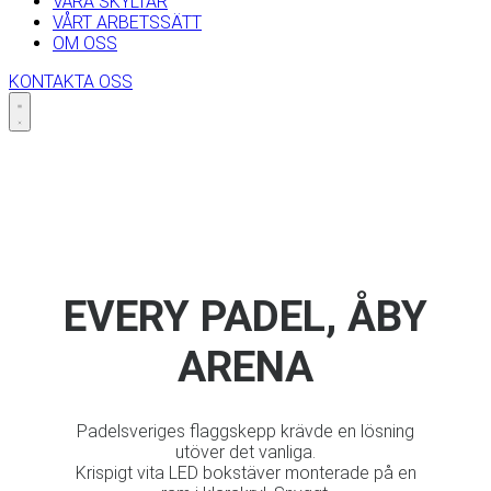
VÅRA SKYLTAR
VÅRT ARBETSSÄTT
OM OSS
KONTAKTA OSS
Skip
to
content
EVERY PADEL, ÅBY
ARENA
Padelsveriges flaggskepp krävde en lösning
utöver det vanliga.
Krispigt vita LED bokstäver monterade på en