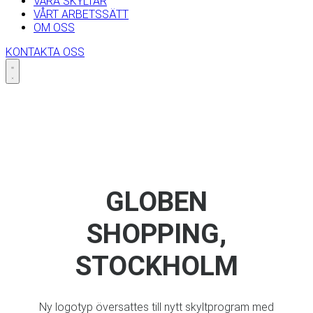
VÅRA SKYLTAR
VÅRT ARBETSSÄTT
OM OSS
KONTAKTA OSS
Skip
to
content
GLOBEN
SHOPPING,
STOCKHOLM
Ny logotyp översattes till nytt skyltprogram med