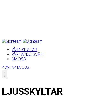
VÅRA SKYLTAR
VÅRT ARBETSSÄTT
OM OSS
KONTAKTA OSS
Skip
to
LJUSSKYLTAR
content