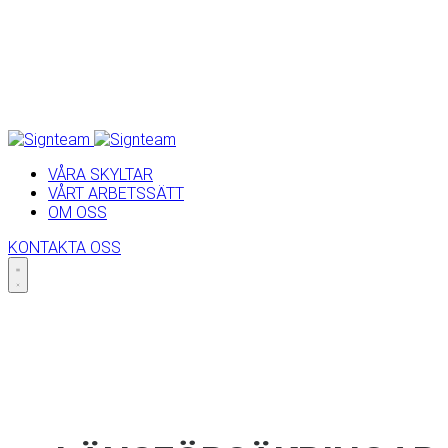
VÅRA SKYLTAR
VÅRT ARBETSSÄTT
OM OSS
KONTAKTA OSS
Skip
to
content