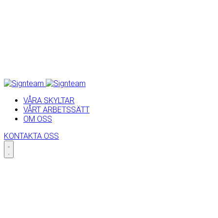
VÅRA SKYLTAR
VÅRT ARBETSSÄTT
OM OSS
KONTAKTA OSS
Skip
to
content