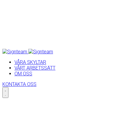
VÅRA SKYLTAR
VÅRT ARBETSSÄTT
OM OSS
KONTAKTA OSS
Skip
to
content