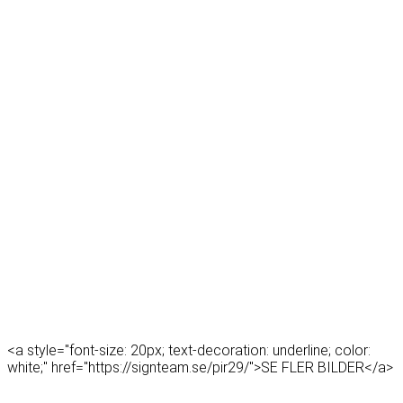
<a style="font-size: 20px; text-decoration: underline; color:
white;" href="https://signteam.se/pir29/">SE FLER BILDER</a>