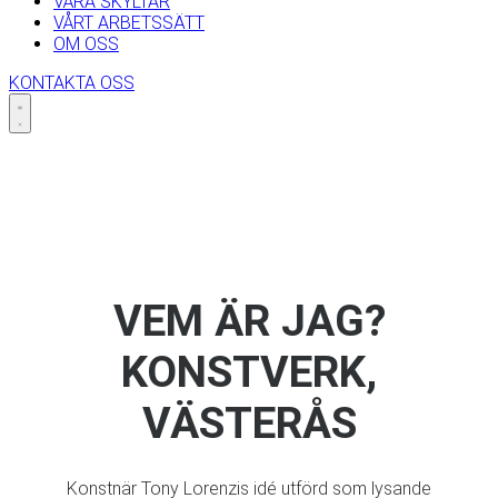
VÅRA SKYLTAR
VÅRT ARBETSSÄTT
OM OSS
KONTAKTA OSS
Skip
to
content
VEM ÄR JAG?
KONSTVERK,
VÄSTERÅS
Konstnär Tony Lorenzis idé utförd som lysande